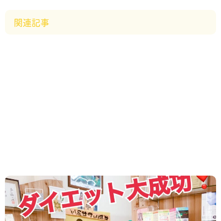
関連記事
2024.11.14
/
お客様の声
,
ダイエット
,
新着情報
８ヶ月で−２１kg！おめでとう！！