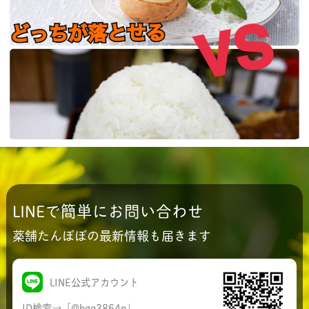
次は！！
シュークリーム１個より ご飯２合の方が 増えた体重
も落としやすい！！ か〜〜〜〜も！！ 「健康のため
に」 「ラインが出せる服を着たいから」 ...
LINEで簡単にお問い合わせ
薬舗たんぽぽの最新情報も届きます
LINE公式アカウント
ID検索→「@hga3864n」