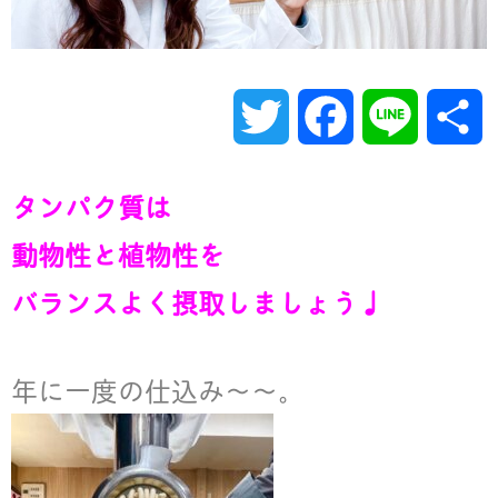
T
F
L
w
a
i
タンパク質は
i
c
n
動物性と植物性を
t
e
e
バランスよく摂取しましょう♩
t
b
年に一度の仕込み〜〜。
e
o
r
o