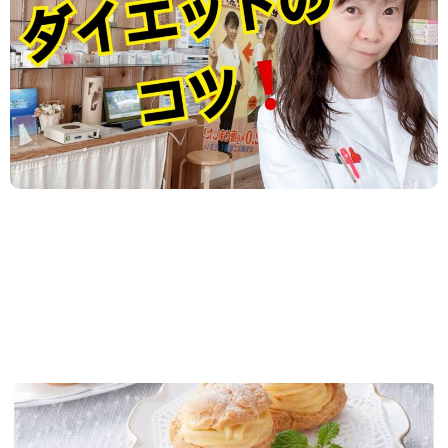
栄養のあるカロリーと 栄養のないカロリー。 どちら
が痩せる？？ もちろん 栄養のあるカロリーですね。
栄養とは 身体を構成し、 機能を維持す...
2024.12.12
/
お客様の声
,
新着情報
,
食事・栄養
気がつくと２ヶ月半で−１０kgでした！！