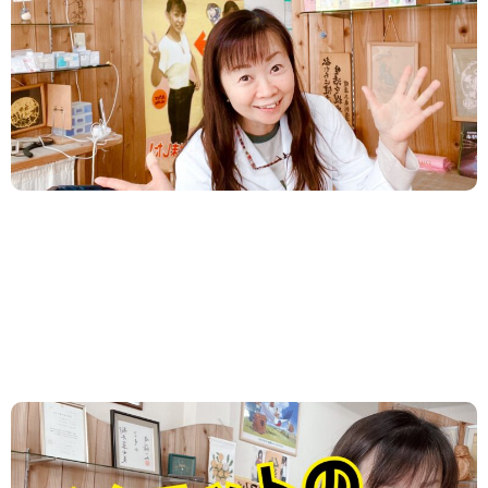
太ってたからできなかったこと 太ってからめんどく
さかったこと が！！ 「やりたい！！」って 思うよ
うになりました！！ おめでとうございます！...
2024.10.31
/
ダイエット
,
新着情報
,
食事・栄養
栄養とカロリー