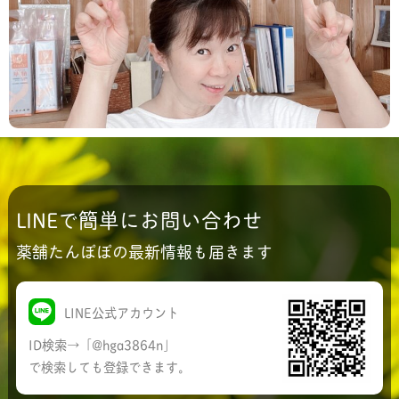
失敗する心配や 不安があっていいんです。 先ずは
気持ちよりも行動！！ 『心配』が先に立って 行動を
止めてませんか？ 何かの結果を出そうとす...
LINEで簡単にお問い合わせ
薬舗たんぽぽの最新情報も届きます
LINE公式アカウント
ID検索→「@hga3864n」
で検索しても登録できます。