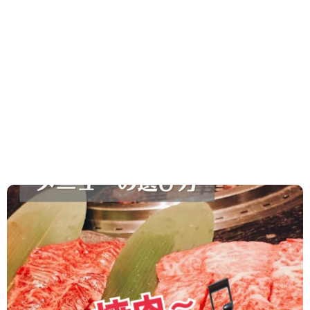
2024.05.31
/
ダイエット
,
食事・栄養
ダイエット中の焼肉はNGですか？
おおいに食べましょう 食べましょう焼肉♪ ダイエッ
トに必要なタンパク質は 食べるべきです♪ 食べ合わ
せと 食べる順番 食べる量を考えれば ダ...