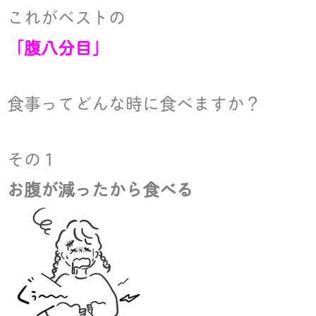
これがベストの
e
o
「腹八分目」
r
o
k
食事ってどんな時に食べますか？
その１
お腹が減ったから食べる