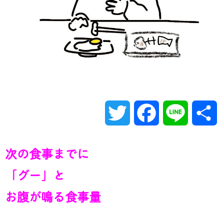
T
F
L
w
a
i
次の食事までに
i
c
n
「グー」と
t
e
e
お腹が鳴る食事量
t
b