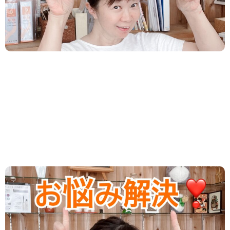
す。 １、目標設定 ・いつまでにどのくら...
2024.05.09
/
ダイエット
,
新着情報
失敗しそうで不安でダイエットができない
方へ