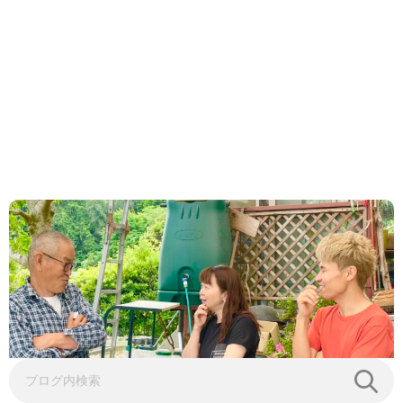
2023.06.02
/
カフェトレ美塾
,
新着情報
6月11日カフェトレ美塾！解禁！
今月は久々にイベントを開催！ 楽しみです。 コロナ
禍で難しかったのが 人と人との触れ合い。 やっと解
禁って感じです。 私たちの会社 （合）カ...