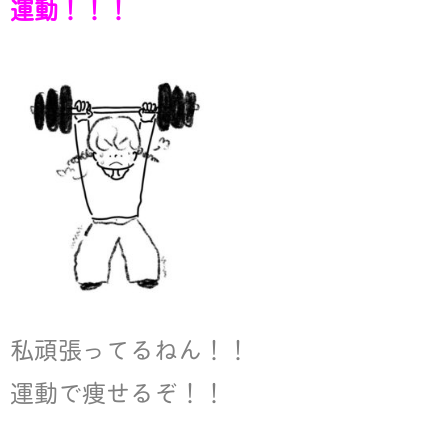
運動！！！
k
私頑張ってるねん！！
運動で痩せるぞ！！