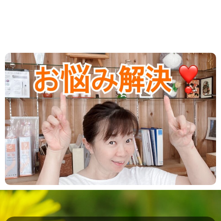
2025.05.01
/
ダイエット
,
新着情報
GW中すでに後悔が始まってるあなた
に・・・。
GW真っ只中！！ いかがお過ごしですか？ 前回お伝
えした 『激痩せ』対策実践中でしょうか？ それが実
は・・・。 ってなことになってませんか？...