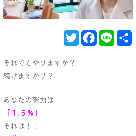
T
F
L
w
a
i
それでもやりますか？
i
c
n
続けますか？？
t
e
e
あなたの努力は
t
b
「１.５％」
e
o
それは！！
r
o