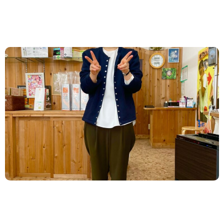
2022.04.02
/
お客様の声
,
新着情報
６ヶ月半で１３kg減！大成功！！
Sさん〜〜〜。 おめでとうございます！！ 健康のた
めにスタートしたダイエット！ そして、いつもオシ
ャレです。 好きなスタイルをしたい。 洋服...