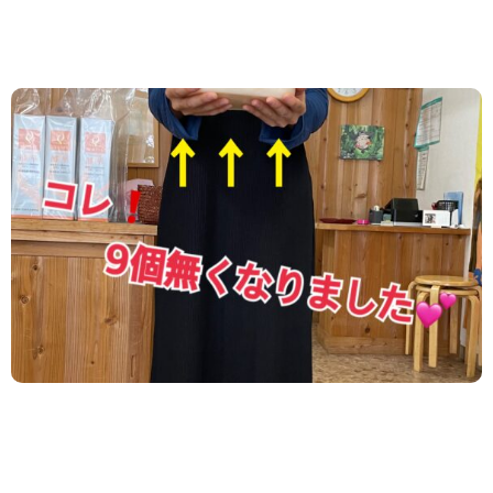
2024.07.06
/
お客様の声
,
ダイエット
,
新着情報
３ヶ月で８kg減！
自己流ダイエットを半年間 続けてきたけど 全く体重
が減らなかったのが 「デブ酵素撃退ダイエット」で
なんと ３ヶ月で大成功しちゃいました！！...