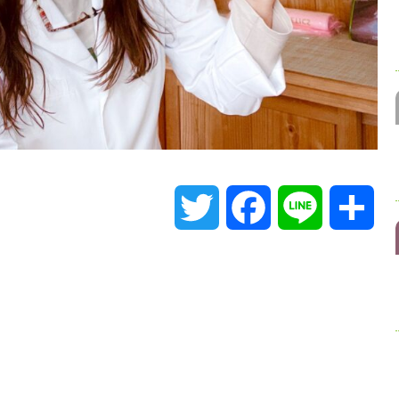
T
F
L
共
w
a
i
有
i
c
n
t
e
e
t
b