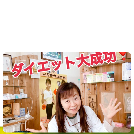
2023.03.22
/
お客様の声
,
ダイエット
,
新着情報
１６kg減大成功！！
諦めなければ 失敗はない！！ ダイエットの本質か
も！！ マイペースに 自分ができることをコツコツ
時間がかかっても 諦めなければ成功しかない...