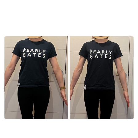
2023.07.01
/
お客様の声
,
ダイエット
するする落ちて、１ヶ月マイナス５kg大成
功！
「ファステイングしました。 パーソナルトレーナ
ーも お願いしました。」 あんなに難しかった痩せ
ることが たった１ヶ月で目標をクリア！！ ...