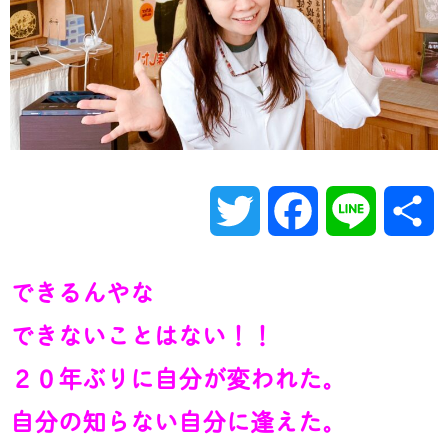
T
F
L
w
a
i
できるんやな
i
c
n
できないことはない！！
t
e
e
２０年ぶりに自分が変われた。
t
b
自分の知らない自分に逢えた。