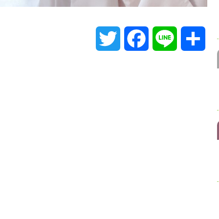
T
F
L
共
w
a
i
有
i
c
n
t
e
e
t
b
e
o
r
o
k