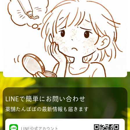
2026.04.16
/
新着情報
,
皮膚のお悩み
春のもやもや肌対策
４月です♩ 過ごしやすい気候になって来ました。 気
持ち良い空〜〜〜♩ 気温が上がると 気分もふわっと
柔らかくなり カラダも少しずつ緩み始めま...
LINEで簡単にお問い合わせ
薬舗たんぽぽの最新情報も届きます
LINE公式アカウント