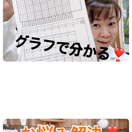
体重グラフは 痩せやすいタイミングを 見つけるため
に付けるんです！ 重ね着の季節になりますね。 朝晩
と日中の気温差を調節するために 丁度いい...
2024.04.12
/
ダイエット
,
新着情報