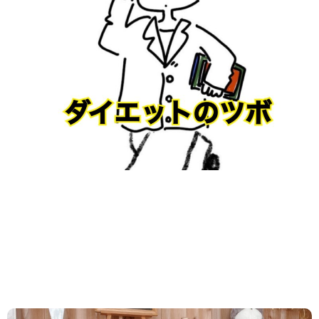
今年のBBQは太れません！
点けます 焼きます 配ります BBQ奉行で 夏や
せ〜〜〜〜🎵 自称BBQ奉行のたんぽぽです。 先ずは
食べる前の腹ごなし 率...