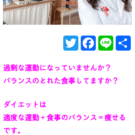
T
F
L
w
a
i
過剰な運動になっていませんか？
i
c
n
バランスのとれた食事してますか？
t
e
e
ダイエットは
t
b
適度な運動＋食事のバランス＝痩せる
e
o
です。
r
o