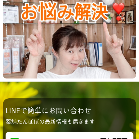
2024.04.12
/
ダイエット
,
新着情報
体重は減るのに体脂肪が減らないのはなん
で？
必要な栄養素摂取しない 極端な食事制限が原因！！
体脂肪はそれでは 燃焼しません。 体重を減らすこと
とは 体脂肪を減らすこと。 これが ダイ...
LINEで簡単にお問い合わせ
薬舗たんぽぽの最新情報も届きます