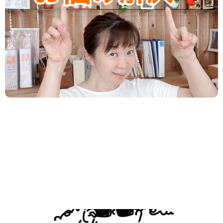
方へ
失敗する心配や 不安があっていいんです。 先ずは
気持ちよりも行動！！ 『心配』が先に立って 行動を
止めてませんか？ 何かの結果を出そうとす...
2025.08.09
/
ダイエット
,
新着情報