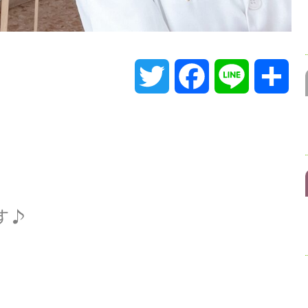
T
F
L
共
w
a
i
有
i
c
n
t
e
e
す♪
t
b
e
o
r
o